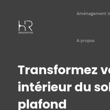
Aller
au
Aménagement in
contenu
A propos
Transformez v
intérieur du so
plafond